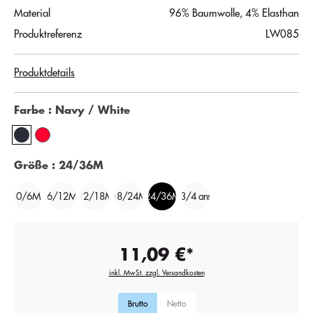
Material
96% Baumwolle, 4% Elasthan
Produktreferenz
LW085
Produktdetails
Farbe
: Navy / White
Größe
: 24/36M
0/6M
6/12M
12/18M
18/24M
24/36M
3/4 ans
11,09 €*
inkl. MwSt. zzgl. Versandkosten
Brutto
Netto