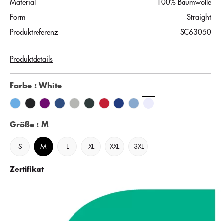
Material
100% Baumwolle
Form
Straight
Produktreferenz
SC63050
Produktdetails
Farbe
: White
Größe
: M
S
M
L
XL
XXL
3XL
Zertifikat