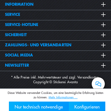
INFORMATION
SERVICE
SERVICE-HOTLINE
SICHERHEIT
ZAHLUNGS- UND VERSANDARTEN
SOCIAL MEDIA
NEWSLETTER
* Alle Preise inkl. Mehrwertsteuer und zzgl.
Versandkosten
.
Copyright © Stickerei Avanta
Diese Website verwendet Cookies, um eine bestmögliche Erfahrung bieten
zu können.
Mehr Informationen ...
Nur technisch notwendige
Konfigurieren
030 2000 7