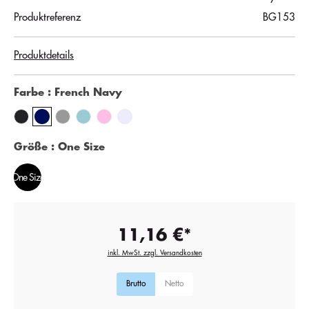
Produktreferenz
BG153
Produktdetails
Farbe
: French Navy
Größe
: One Size
One Size
11,16 €*
inkl. MwSt. zzgl. Versandkosten
Brutto
Netto