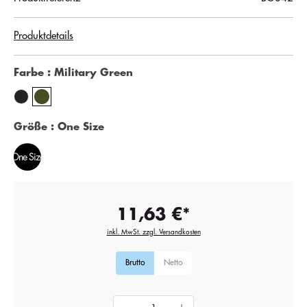
Produktdetails
Farbe
: Military Green
Größe
: One Size
One Size
11,63 €*
inkl. MwSt. zzgl. Versandkosten
Brutto
Netto