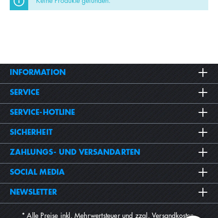
Keine Produkte gefunden.
INFORMATION
SERVICE
SERVICE-HOTLINE
SICHERHEIT
ZAHLUNGS- UND VERSANDARTEN
SOCIAL MEDIA
NEWSLETTER
* Alle Preise inkl. Mehrwertsteuer und zzgl.
Versandkosten
.