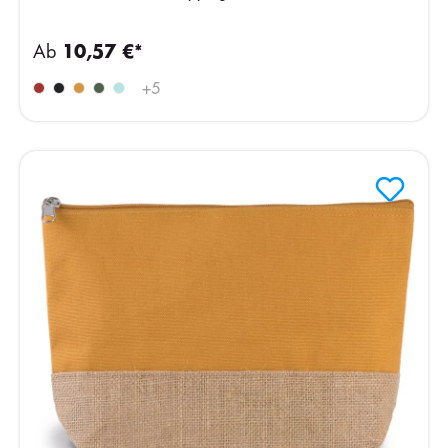
Ab
10,57 €*
+
5