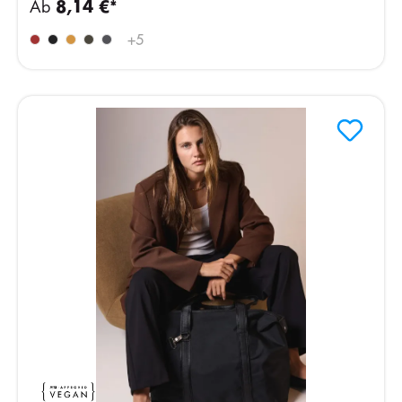
Ab
8,14 €*
+
5