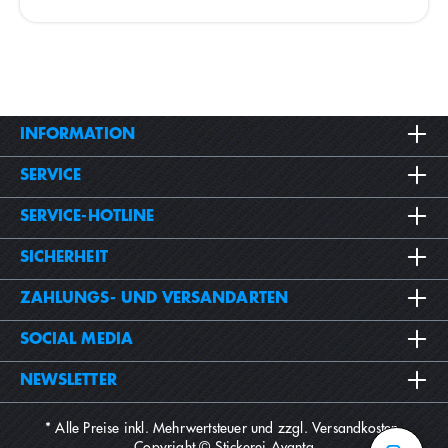
/ Crème
INFORMATION
SERVICE
SERVICE-HOTLINE
SICHERHEIT
ZAHLUNGS- UND VERSANDARTEN
SOCIAL MEDIA
NEWSLETTER
* Alle Preise inkl. Mehrwertsteuer und zzgl.
Versandkosten
.
Copyright © Stickerei Avanta