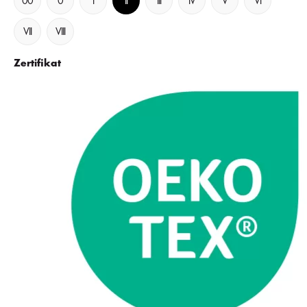
00
0
I
II
III
IV
V
VI
VII
VIII
Zertifikat