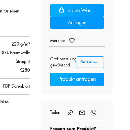
In den Warenkorb
n für einen
Anfragen
Merken:
220 g/m²
100% Baumwolle
Großbestellung
Straight
für Firmenkunden B2B
gewünscht?
K280
Produkt anfragen
PDF Datenblatt
hite
Teilen:
Fragen zum Produkt?