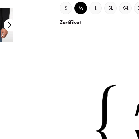
S
M
L
XL
XXL
Zertifikat