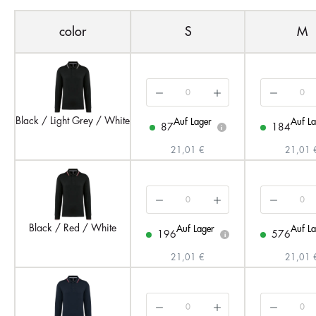
color
S
M
Black / Light Grey / White
Auf Lager
Auf La
87
184
i
21,01 €
21,01 
Black / Red / White
Auf Lager
Auf La
196
576
i
21,01 €
21,01 