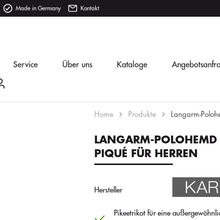
Made in Germany
Kontakt
Service
Über uns
Kataloge
Angebotsanfr
Home
Produkte
Langarm-Poloh
LANGARM-POLOHEMD
PIQUÉ FÜR HERREN
Hersteller
Pikeetrikot für eine außergewöhnli