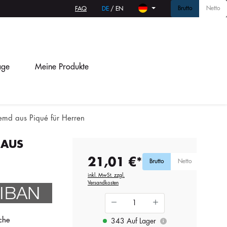
Brutto
Netto
FAQ
DE
/
EN
age
Meine Produkte
emd aus Piqué für Herren
 AUS
21,01 €*
Brutto
Netto
inkl. MwSt. zzgl.
Versandkosten
che
343 Auf Lager
i