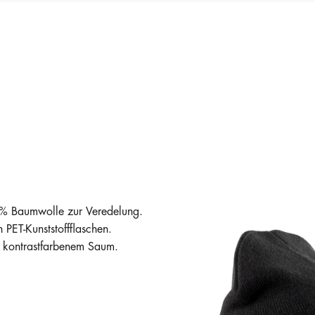
3,00 €
Auf Lager
141
i
3,00 €
 % Baumwolle zur Veredelung.
 PET-Kunststoffflaschen.
 kontrastfarbenem Saum.