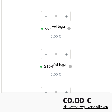
Auf Lager
604
i
3,00 €
Auf Lager
2154
i
3,00 €
€0.00
€
Auf Lager
3753
i
inkl. MwSt. zzgl. Versandkosten