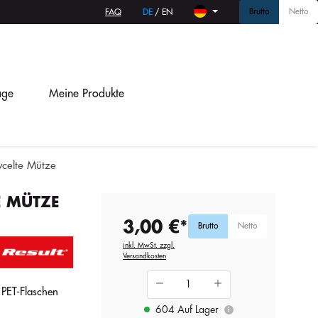
Brutto
Netto
FAQ
DE
/
EN
age
Meine Produkte
ycelte Mütze
E MÜTZE
3,00 €*
Brutto
Netto
inkl. MwSt. zzgl.
Versandkosten
 PET-Flaschen
604 Auf Lager
i