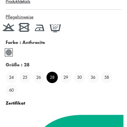
Produktdetails
Pflegehinweise
Farbe
: Anthracite
Größe
: 28
24
25
26
28
29
30
36
58
60
Zertifikat