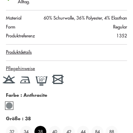
Alltag.
Material
60% Schurwolle, 36% Polyester, 4% Elasthan
Form
Regular
Produktreferenz
1352
Produktdetails
Pflegehinweise
Farbe
: Anthracite
Größe
: 38
32
34
38
40
42
44
84
88