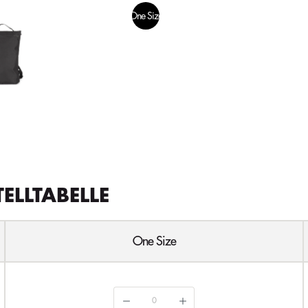
One Size
TELLTABELLE
One Size