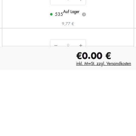
Auf Lager
535
i
9,77 €
€0.00
€
Auf Lager
1906
i
inkl. MwSt. zzgl. Versandkosten
9,77 €