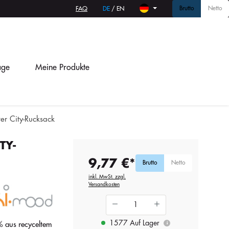
Brutto
Netto
FAQ
DE
/
EN
age
Meine Produkte
ter City-Rucksack
TY-
9,77 €*
Brutto
Netto
inkl. MwSt. zzgl.
Versandkosten
1577 Auf Lager
% aus recyceltem
i