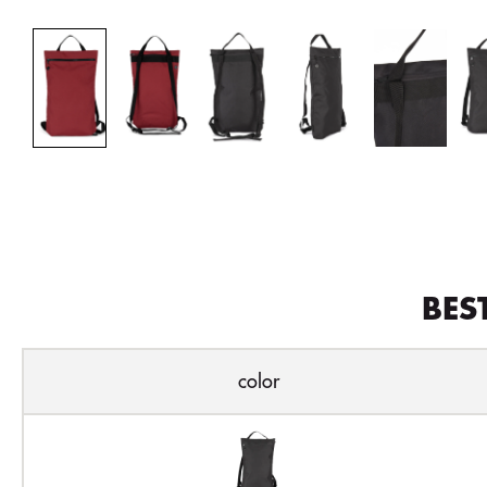
BES
color