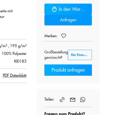
In den Warenkorb
eite mit
zur
Anfragen
Merken:
g/m²
, 195 g/m²
Großbestellung
100% Polyester
für Firmenkunden B2B
gewünscht?
KI0183
Produkt anfragen
PDF Datenblatt
Teilen:
Fragen zum Produkt?