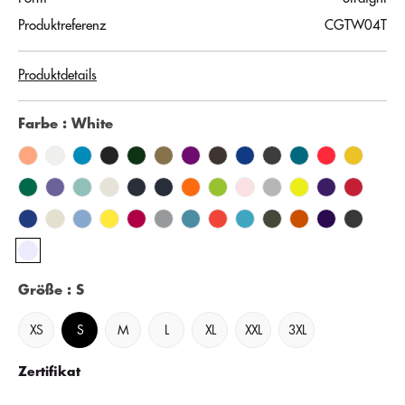
Produktreferenz
CGTW04T
Produktdetails
Farbe
: White
Größe
: S
XS
S
M
L
XL
XXL
3XL
Zertifikat