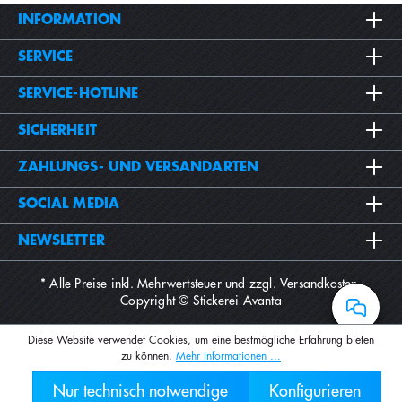
INFORMATION
SERVICE
SERVICE-HOTLINE
SICHERHEIT
ZAHLUNGS- UND VERSANDARTEN
SOCIAL MEDIA
NEWSLETTER
* Alle Preise inkl. Mehrwertsteuer und zzgl.
Versandkosten
.
Copyright © Stickerei Avanta
Diese Website verwendet Cookies, um eine bestmögliche Erfahrung bieten
zu können.
Mehr Informationen ...
Nur technisch notwendige
Konfigurieren
030 2000 7