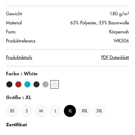
Gewicht
180 g/m²
Material
65% Polyester, 35% Baumwolle
Form
Körpernah
Produktreferenz
WK506
Produktdetails
PDF Datenblatt
Farbe
: White
Größe
: XL
XS
S
M
L
XL
XXL
3XL
Zertifikat