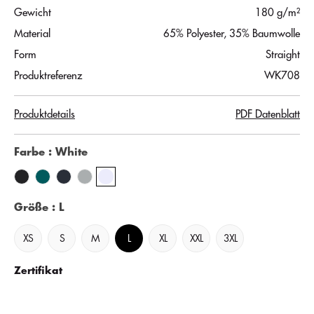
Gewicht
180 g/m²
Material
65% Polyester, 35% Baumwolle
Form
Straight
Produktreferenz
WK708
Produktdetails
PDF Datenblatt
Farbe
: White
Größe
: L
XS
S
M
L
XL
XXL
3XL
Zertifikat