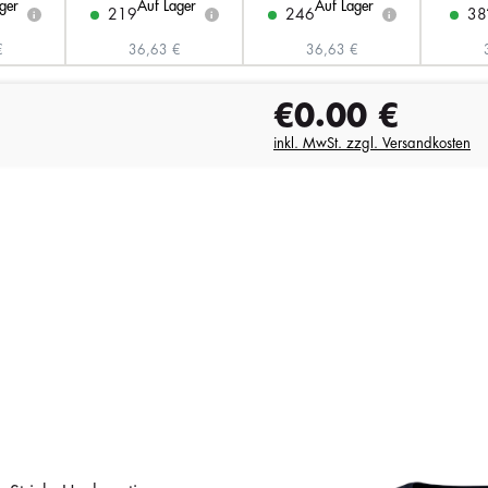
ger
Auf Lager
Auf Lager
219
246
38
i
i
i
€
36,63 €
36,63 €
€0.00
€
inkl. MwSt. zzgl. Versandkosten