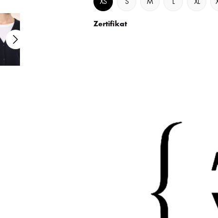
XS
S
M
L
XL
Zertifikat