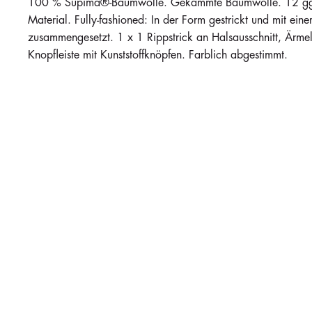
100 % Supima®-Baumwolle. Gekämmte Baumwolle. 12 gg S
Material. Fully-fashioned: In der Form gestrickt und mit ei
zusammengesetzt. 1 x 1 Rippstrick an Halsausschnitt, Ärm
Knopfleiste mit Kunststoffknöpfen. Farblich abgestimmt.