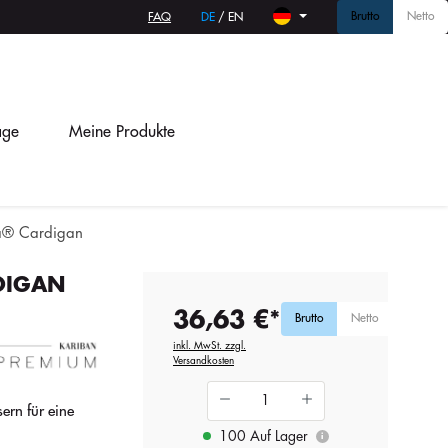
Brutto
Netto
FAQ
DE
/
EN
age
Meine Produkte
® Cardigan
DIGAN
36,63 €*
Brutto
Netto
inkl. MwSt. zzgl.
Versandkosten
rn für eine
100 Auf Lager
i