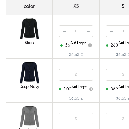
color
XS
S
Black
Auf Lager
Auf La
56
263
i
36,63 €
36,63 
Deep Navy
Auf Lager
Auf La
100
362
i
36,63 €
36,63 