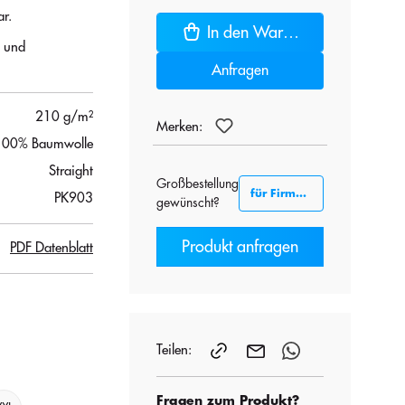
r.
In den Warenkorb
n und
Anfragen
210 g/m²
Merken:
100% Baumwolle
Straight
Großbestellung
für Firmenkunden B2B
PK903
gewünscht?
Produkt anfragen
PDF Datenblatt
Teilen:
Fragen zum Produkt?