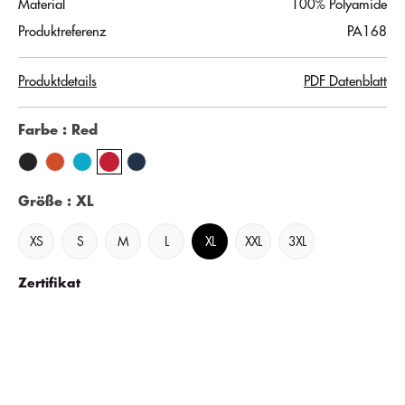
Material
100% Polyamide
Produktreferenz
PA168
Produktdetails
PDF Datenblatt
Farbe
: Red
Größe
: XL
XS
S
M
L
XL
XXL
3XL
Zertifikat