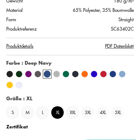
Gewicht
180 g/m²
Material
65% Polyester, 35% Baumwolle
Form
Straight
Produktreferenz
SC63402C
Produktdetails
PDF Datenblatt
Farbe
: Deep Navy
Größe
: XL
S
M
L
XL
XXL
3XL
4XL
5XL
Zertifikat