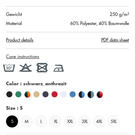
Gewicht
250 g/m²
Material
60% Polyester, 40% Baumwolle
Product details
PDF data sheet
Care instructions
Color
: schwarz_anthrazit
Size
: S
S
M
L
XL
XXL
3XL
4XL
5XL