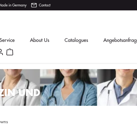
Made in Germany
Contact
Service
About Us
Catalogues
Angebotsanfrag
IZIN UND
owns