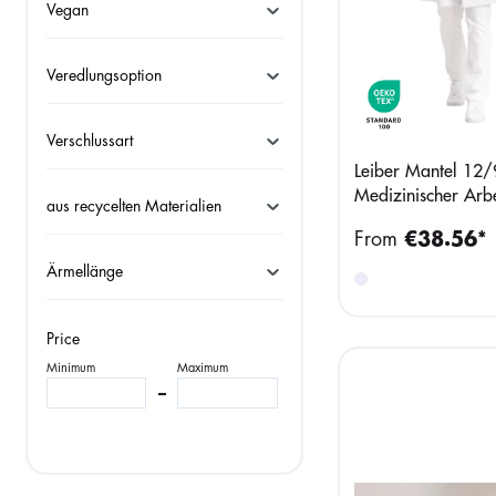
Vegan
Veredlungsoption
Verschlussart
Leiber Mantel 12
Medizinischer Arbei
aus recycelten Materialien
mit Stehkragen
From
€38.56*
Ärmellänge
Price
Minimum
Maximum
–