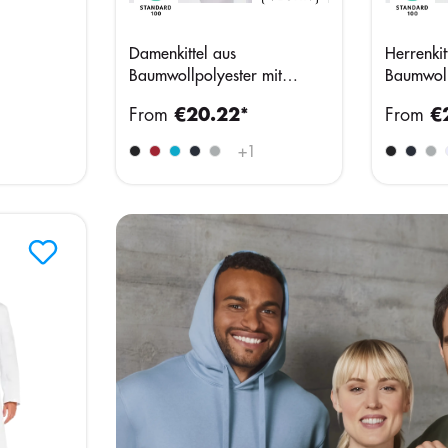
Damenkittel aus
Herrenkit
Baumwollpolyester mit
Baumwoll
Druckknöpfen
Druckknö
From
€20.22*
From
€
+
1