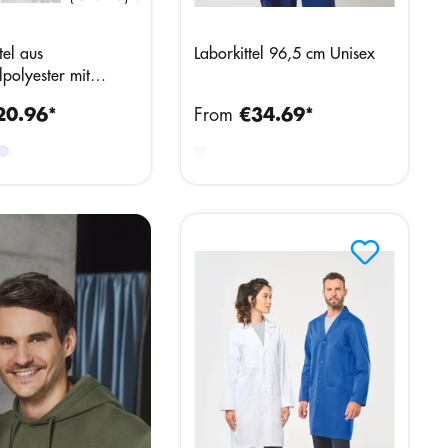
tel aus
Laborkittel 96,5 cm Unisex
polyester mit
pfen
20.96*
From
€34.69*