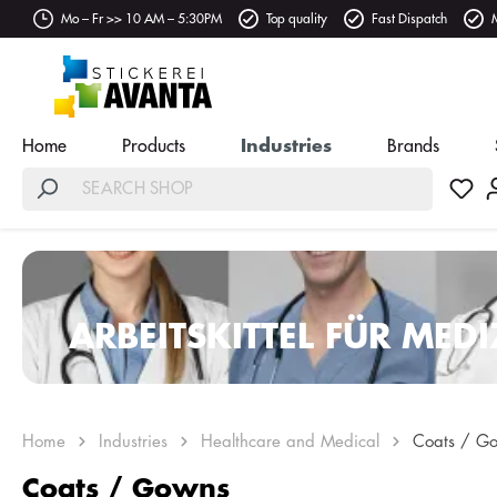
Mo – Fr >> 10 AM – 5:30PM
Top quality
Fast Dispatch
Home
Products
Industries
Brands
ARBEITSKITTEL FÜR MED
PFLEGE
Home
Industries
Healthcare and Medical
Coats / G
Coats / Gowns