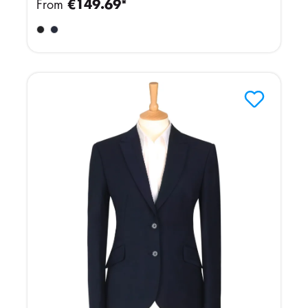
From
€149.69*