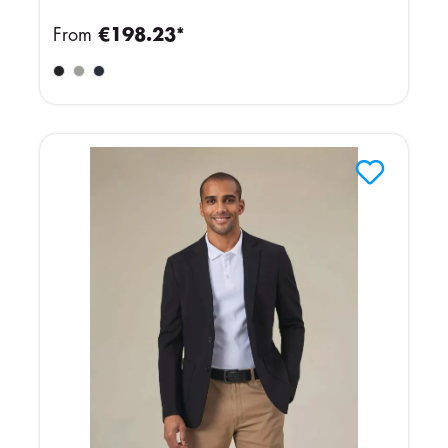
From
€198.23*