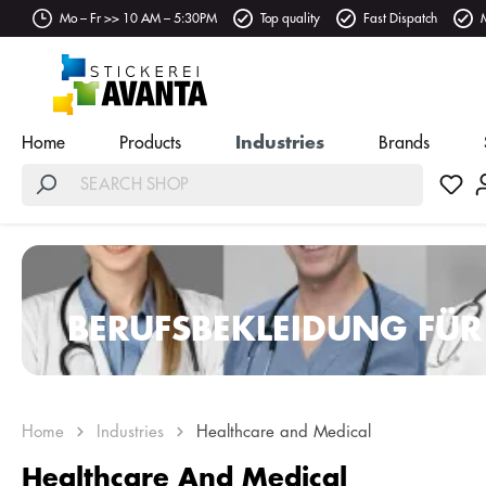
Mo – Fr >> 10 AM – 5:30PM
Top quality
Fast Dispatch
Home
Products
Industries
Brands
BERUFSBEKLEIDUNG FÜR
PFLEGE – OPTIONAL MI
Home
Industries
Healthcare and Medical
Healthcare And Medical