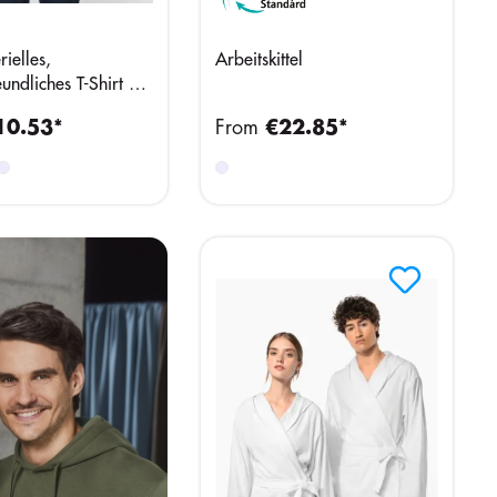
rielles,
Arbeitskittel
undliches T-Shirt mit
itt für Herren
10.53*
From
€22.85*