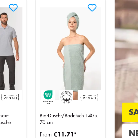
S
sex-
Bio-Dusch-/Badetuch 140 x
tasche
70 cm
N
From
€11.71*