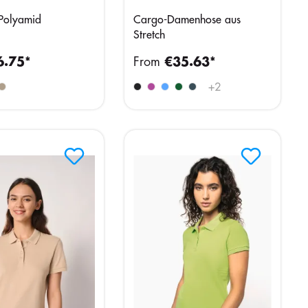
Polyamid
Cargo-Damenhose aus
Stretch
6.75*
From
€35.63*
+
2