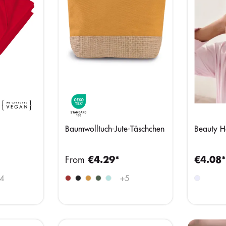
Baumwolltuch-Jute-Täschchen
Beauty H
From
€4.29*
€4.08
4
+
5