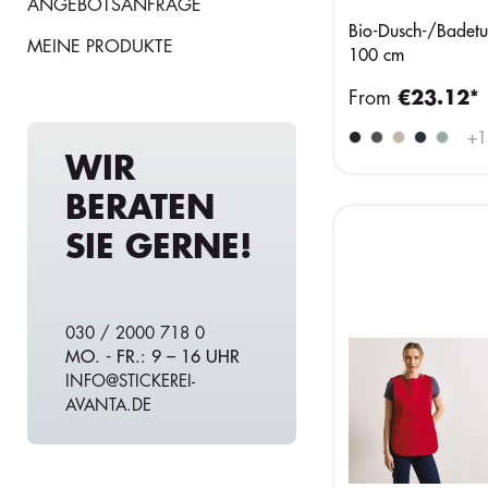
ANGEBOTSANFRAGE
Bio-Dusch-/Badetu
MEINE PRODUKTE
100 cm
From
€23.12*
+
1
WIR
BERATEN
SIE GERNE!
030 / 2000 718 0
MO. - FR.: 9 – 16 UHR
INFO@STICKEREI-
AVANTA.DE