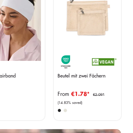
airband
Beutel mit zwei Fächern
*
From
€1.78*
€2.09*
(14.83% saved)