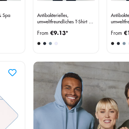
 & Spa
Antibakterielles,
Antibakte
umweltfreundliches T-Shirt mit
umweltfre
V-Ausschnitt für Damen
V-Ausschn
From
€9.13*
From
€