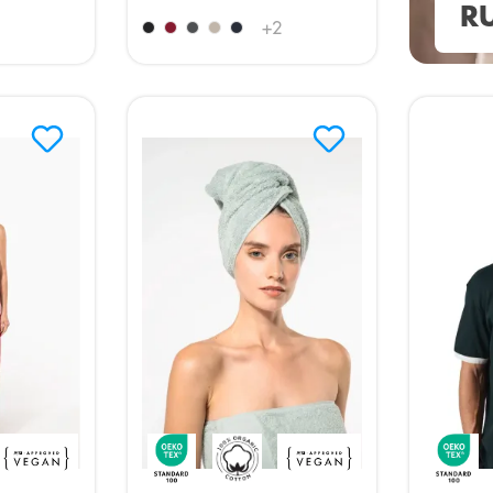
R
+
2