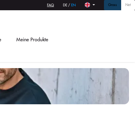
Gross
Net
FAQ
DE
/
EN
e
Meine Produkte