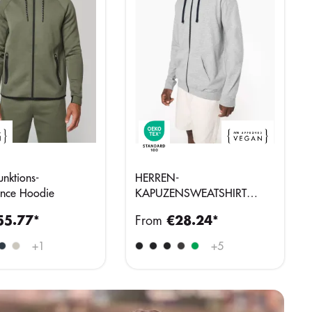
unktions-
HERREN-
ance Hoodie
KAPUZENSWEATSHIRT
BICOLOR mit Reißverschluss
55.77*
From
€28.24*
+
1
+
5