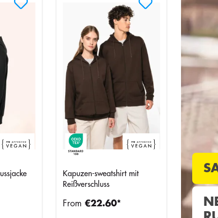
S
ussjacke
Kapuzen-sweatshirt mit
Reißverschluss
N
From
€22.60*
R