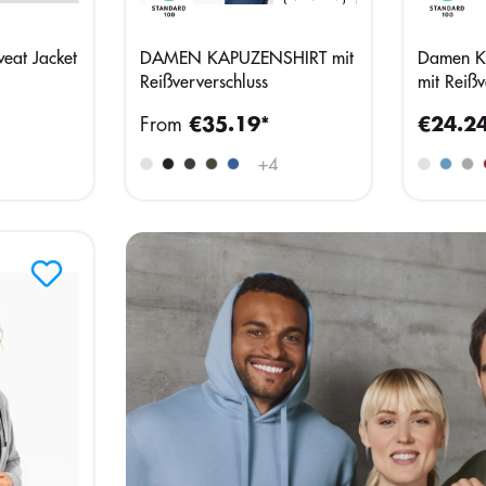
eat Jacket
DAMEN KAPUZENSHIRT mit
Damen Ka
Reißververschluss
mit Reißv
From
€35.19*
€24.2
+
4