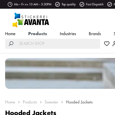
Mo – Fr >> 10 AM – 5:30PM
Top quality
Fast Dispatch
Home
Products
Industries
Brands
Home
Products
Sweater
Hooded Jackets
Hooded Jackets