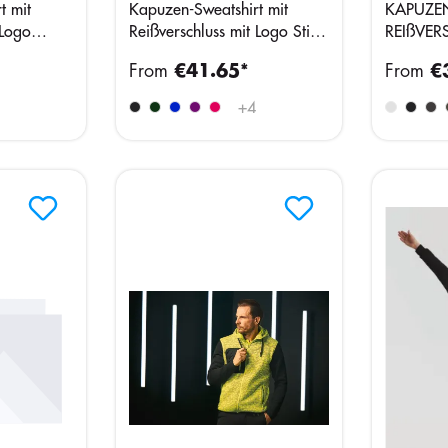
t mit
Kapuzen-Sweatshirt mit
KAPUZEN
 Logo
Reißverschluss mit Logo Stick
REIßVER
inkl
From
€41.65*
From
€
+
4