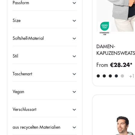
Passform
Size
Softshell-Material
DAMEN-
KAPUZENSWEATS
Stil
BICOLOR mit Reißv
From
€28.24*
Taschenart
+
1
Vegan
Verschlussart
aus recycelten Materialien