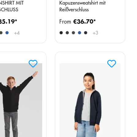
SHIRT MIT
Kapuzensweatshirt mit
SCHLUSS
Reißverschluss
35.19*
From
€36.70*
+
4
+
3