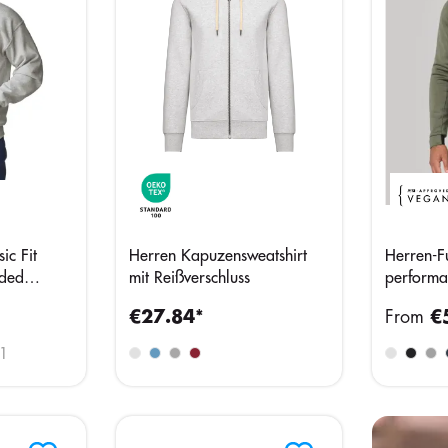
ic Fit
Herren Kapuzensweatshirt
Herren-F
oded
mit Reißverschluss
perform
€27.84*
From
€
1