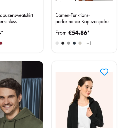
puzensweatshirt
Damen-Funktions-
erschluss
performance Kapuzenjacke
4*
From
€54.86*
+
1