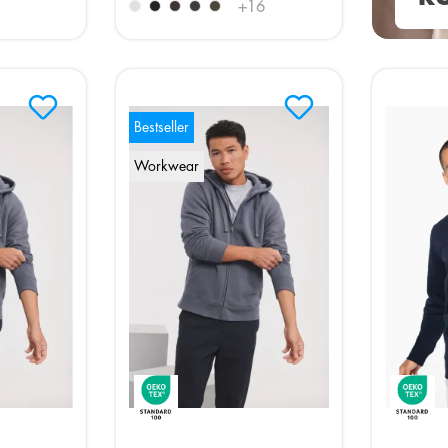
+
16
Bestseller
Workwear