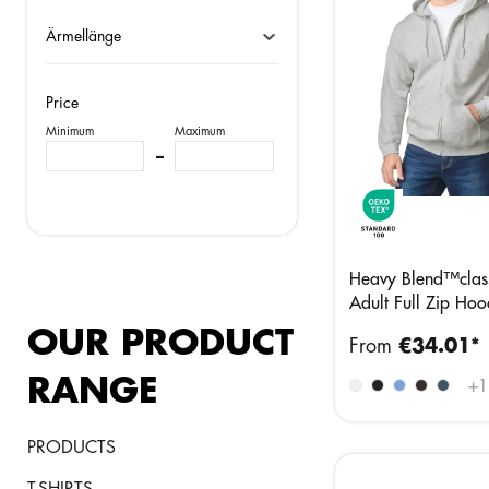
Ärmellänge
Price
Minimum
Maximum
–
Heavy Blend™class
Adult Full Zip Ho
Sweatshirt
OUR PRODUCT
From
€34.01*
RANGE
+
1
PRODUCTS
T-SHIRTS