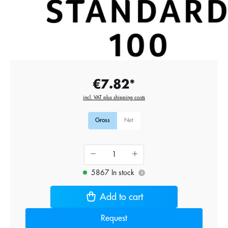
€7.82*
incl. VAT plus shipping costs
Gross
Net
5867 In stock
i
Add to cart
Request