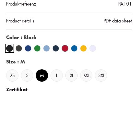
Produktreferenz
PA101
Product details
PDF data sheet
Color
: Black
Size
: M
XS
S
M
L
XL
XXL
3XL
Zertifikat