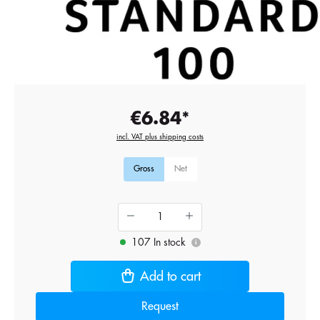
€6.84*
incl. VAT plus shipping costs
Gross
Net
107 In stock
i
Add to cart
Request