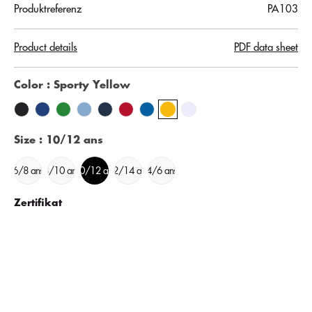
Produktreferenz
PA103
Product details
PDF data sheet
Color
: Sporty Yellow
Size
: 10/12 ans
6/8 ans
8/10 ans
10/12 ans
12/14 ans
4/6 ans
Zertifikat