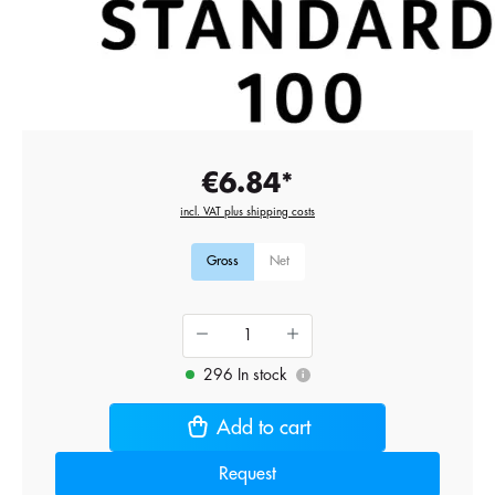
€6.84*
incl. VAT plus shipping costs
Gross
Net
296 In stock
i
Add to cart
Request