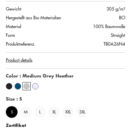
Gewicht
305 g/m²
Hergestellt aus Bio Materialien
BCI
Material
100% Baumwolle
Form
Straight
Produktreferenz
TB0A26N4
Product details
Color
: Medium Grey Heather
Size
: S
S
M
L
XL
XXL
3XL
Zertifikat