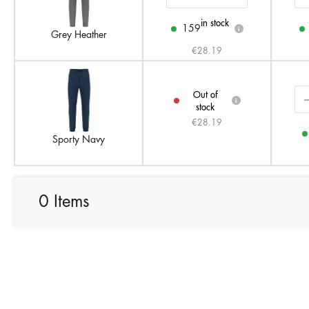
in stock
159
i
Grey Heather
€28.19
Out of
i
stock
€28.19
Sporty Navy
0 Items