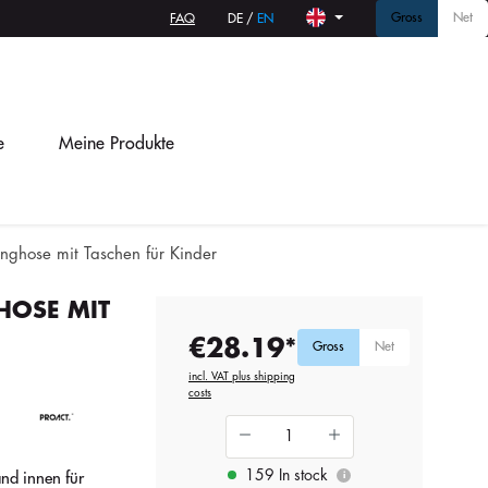
Gross
Net
FAQ
DE
/
EN
e
Meine Produkte
inghose mit Taschen für Kinder
HOSE MIT
€28.19*
Gross
Net
incl. VAT plus shipping
costs
159 In stock
nd innen für
i