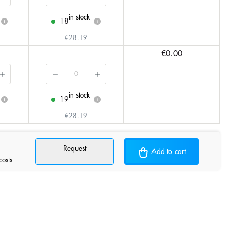
in stock
18
i
i
€28.19
€0.00
in stock
19
i
i
€28.19
Request
Add to cart
costs