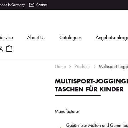
Made in Germany
Contact
Service
About Us
Catalogues
Angebotsanfrag
Home
Products
Multisport-Jogg
MULTISPORT-JOGGING
TASCHEN FÜR KINDER
Manufacturer
Gebürsteter Molton und Gummiba