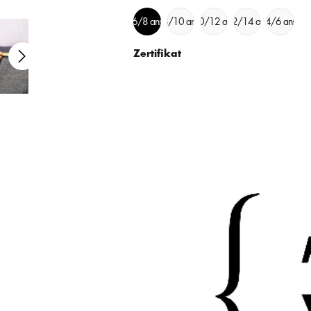
6/8 ans
8/10 ans
10/12 ans
12/14 ans
4/6 ans
Zertifikat