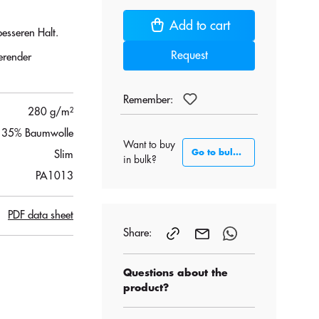
Add to cart
esseren Halt.
Request
erender
Remember:
280 g/m²
, 35% Baumwolle
Want to buy
Go to bulk section
Slim
in bulk?
PA1013
PDF data sheet
Share:
Questions about the
product?