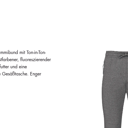
mibund mit Ton-in-Ton-
farbener, fluoreszierender
utter und eine
te Gesäßtasche. Enger