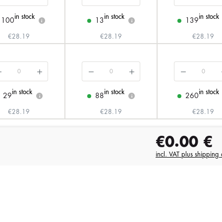
in stock
in stock
in stock
100
13
139
i
i
€28.19
€28.19
€28.19
in stock
in stock
in stock
29
88
260
i
i
€28.19
€28.19
€28.19
€0.00
€
incl. VAT plus shipping 