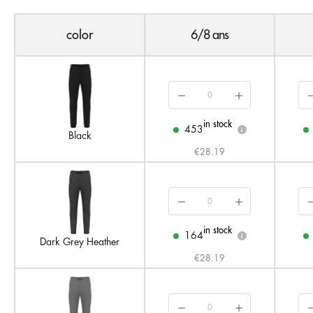
color
6/8 ans
in stock
453
i
Black
€28.19
in stock
164
i
Dark Grey Heather
€28.19