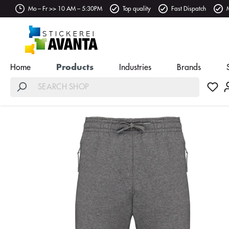
Mo – Fr >> 10 AM – 5:30PM
Top quality
Fast Dispatch
Home
Products
Industries
Brands