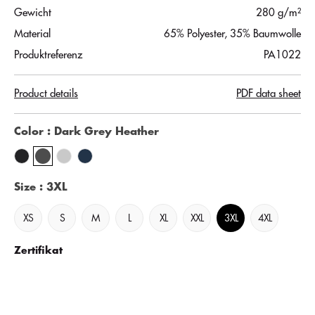
Gewicht
280 g/m²
Material
65% Polyester, 35% Baumwolle
Produktreferenz
PA1022
Product details
PDF data sheet
Color
: Dark Grey Heather
Size
: 3XL
XS
S
M
L
XL
XXL
3XL
4XL
Zertifikat