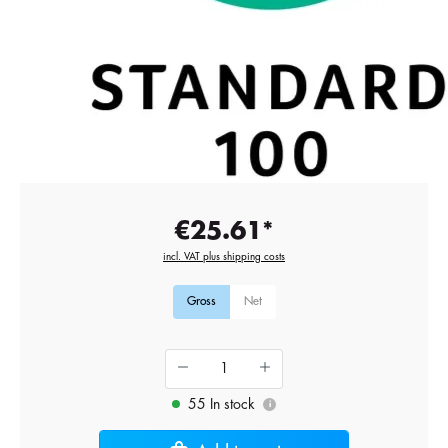
€25.61*
incl. VAT plus shipping costs
Gross
Net
55 In stock
i