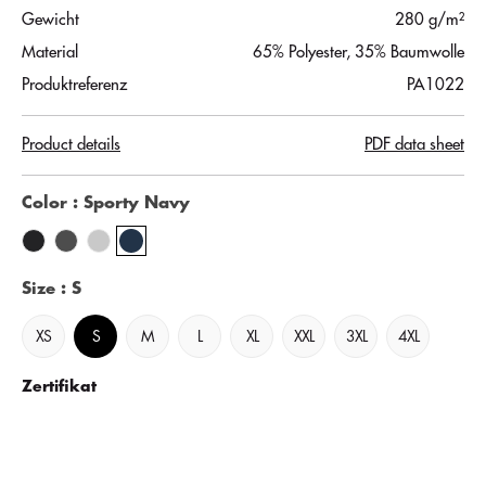
Gewicht
280 g/m²
Material
65% Polyester, 35% Baumwolle
Produktreferenz
PA1022
Product details
PDF data sheet
Color
: Sporty Navy
Size
: S
XS
S
M
L
XL
XXL
3XL
4XL
Zertifikat