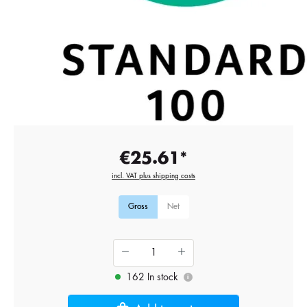
€25.61*
incl. VAT plus shipping costs
Gross
Net
162 In stock
i