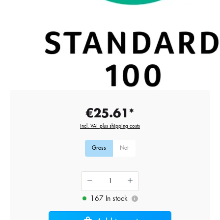
€25.61*
incl. VAT plus shipping costs
Gross
Net
167 In stock
i