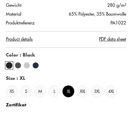
Gewicht
280 g/m²
Material
65% Polyester, 35% Baumwolle
Produktreferenz
PA1022
Product details
PDF data sheet
Color
: Black
Size
: XL
XS
S
M
L
XL
XXL
3XL
4XL
Zertifikat