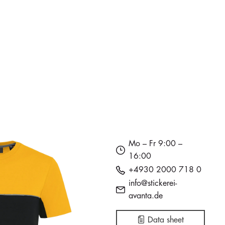
€0.00
in stock
in stock
in stock
559
198
74
i
i
i
i
€12.31
€16.24
€16.24
€0.00
in stock
in stock
in stock
1057
451
317
i
i
i
i
Mo – Fr 9:00 –
€12.31
€16.24
€16.24
16:00
€0.00
+4930 2000 718 0
info@stickerei-
avanta.de
in stock
in stock
in stock
316
130
91
i
i
i
Data sheet
€12.31
€16.24
€16.24