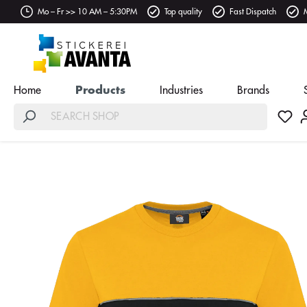
Mo – Fr >> 10 AM – 5:30PM
Top quality
Fast Dispatch
Home
Products
Industries
Brands