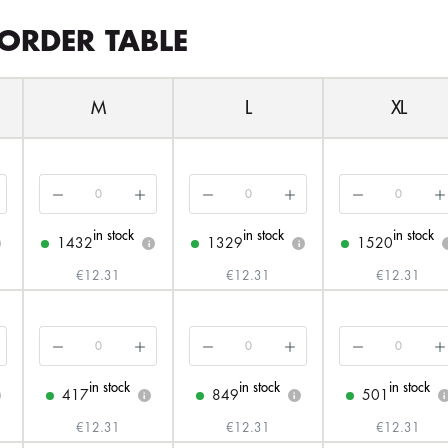
ORDER TABLE
M
L
XL
in stock
in stock
in stock
1432
1329
1520
i
i
€12.31
€12.31
€12.31
in stock
in stock
in stock
417
849
501
i
i
i
€12.31
€12.31
€12.31