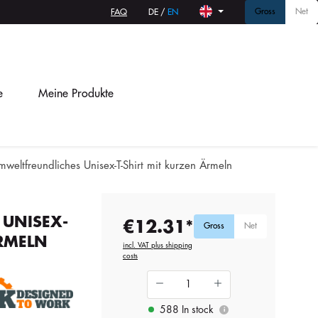
Gross
Net
FAQ
DE
/
EN
e
Meine Produkte
weltfreundliches Unisex-T-Shirt mit kurzen Ärmeln
 UNISEX-
€12.31*
Gross
Net
ÄRMELN
incl. VAT plus shipping
costs
588 In stock
i