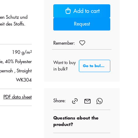
Add to cart
eren Schutz und
Request
it des Stoffs.
Remember:
190 g/m²
, 40% Polyester
Want to buy
Go to bulk section
in bulk?
pernah
, Straight
WK304
PDF data sheet
Share:
Questions about the
product?