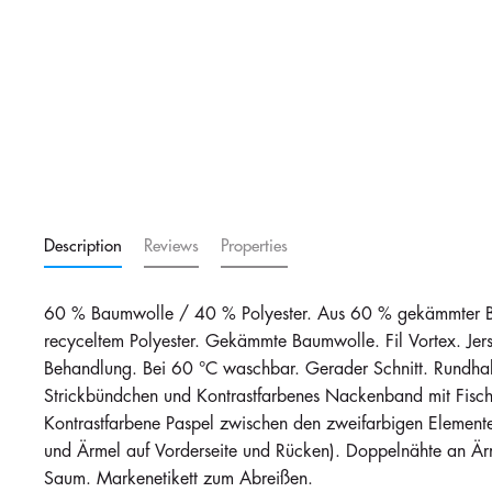
Navy / Dark Grey
in stock
in stock
162
1336
i
i
€12.31
€12.31
Description
Reviews
Properties
Navy / Royal Blue
in stock
in stock
128
369
i
i
60 % Baumwolle / 40 % Polyester. Aus 60 % gekämmter
€12.31
€12.31
recyceltem Polyester. Gekämmte Baumwolle. Fil Vortex. Jersey
Behandlung. Bei 60 °C waschbar. Gerader Schnitt. Rundhal
Strickbündchen und Kontrastfarbenes Nackenband mit Fischg
Kontrastfarbene Paspel zwischen den zweifarbigen Element
Red / Dark Grey
in stock
in stock
und Ärmel auf Vorderseite und Rücken). Doppelnähte an Ä
100
227
i
i
Saum. Markenetikett zum Abreißen.
€12.31
€12.31