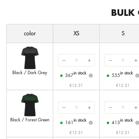
BULK 
color
XS
S
Black / Dark Grey
in stock
in stock
367
555
i
i
€12.31
€12.31
Black / Forest Green
in stock
in stock
161
413
i
i
€12.31
€12.31