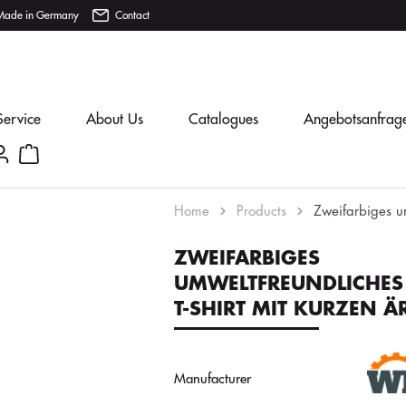
Made in Germany
Contact
Service
About Us
Catalogues
Angebotsanfrag
Home
Products
Zweifarbiges um
ZWEIFARBIGES
UMWELTFREUNDLICHES
T-SHIRT MIT KURZEN 
Manufacturer