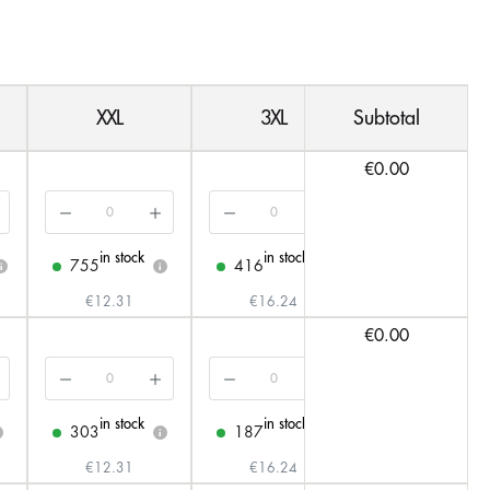
XXL
3XL
Subtotal
4XL
€0.00
in stock
in stock
in stock
755
416
243
i
i
i
i
€12.31
€16.24
€16.24
€0.00
in stock
in stock
in stock
303
187
191
i
i
i
€12.31
€16.24
€16.24