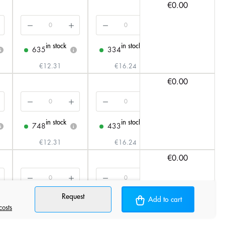
€0.00
in stock
in stock
in stock
635
334
306
i
i
i
i
€12.31
€16.24
€16.24
€0.00
in stock
in stock
in stock
748
433
271
i
i
i
i
€12.31
€16.24
€16.24
€0.00
Request
in stock
in stock
in stock
Add to cart
588
156
216
i
i
i
costs
€12.31
€16.24
€16.24