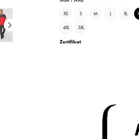
Size
: XXL
XS
S
M
L
XL
4XL
5XL
Zertifikat