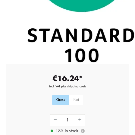
€16.24*
incl. VAT plus shipping costs
Gross
Net
185 In stock
i