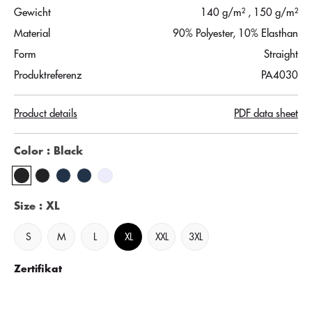
Gewicht
140 g/m²
, 150 g/m²
Material
90% Polyester, 10% Elasthan
Form
Straight
Produktreferenz
PA4030
Product details
PDF data sheet
Color
: Black
Size
: XL
S
M
L
XL
XXL
3XL
Zertifikat