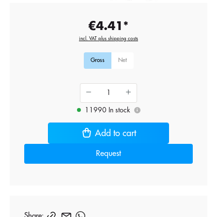
€4.41*
incl. VAT plus shipping costs
Gross
Net
11990 In stock
i
Add to cart
Request
Share: