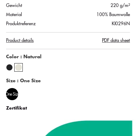
Gewicht
220 g/m²
Material
100% Baumwolle
Produktreferenz
KI0296N
Product details
PDF data sheet
Color
: Natural
Size
: One Size
One Size
Zertifikat