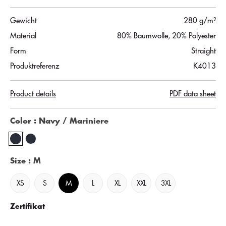
Gewicht
280 g/m²
Material
80% Baumwolle, 20% Polyester
Form
Straight
Produktreferenz
K4013
Product details
PDF data sheet
Color
: Navy / Mariniere
Size
: M
XS
S
M
L
XL
XXL
3XL
Zertifikat