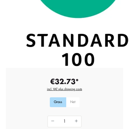
€32.73*
incl. VAT plus shipping costs
Gross
Net