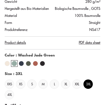
Gewicht
280 g/m²
Hergestellt aus Bio Materialien
Biologische Baumwolle
, GOTS
Material
100% Baumwolle
Form
Straight
Produktreferenz
NS417
Product details
PDF data sheet
Color
: Washed Jade Green
Size
: 3XL
XXS
XS
S
M
L
XL
XXL
3XL
4XL