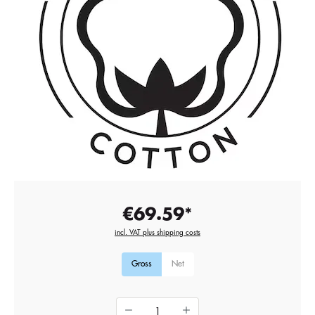
€69.59*
incl. VAT plus shipping costs
Gross
Net