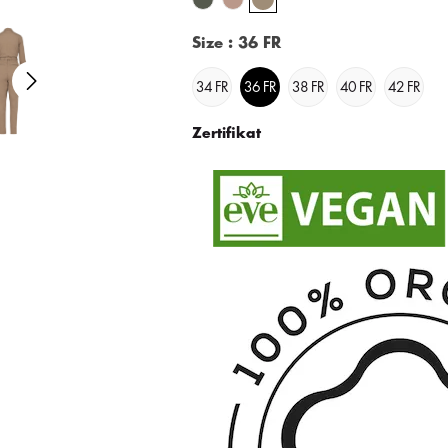
Size
: 36 FR
34 FR
36 FR
38 FR
40 FR
42 FR
Zertifikat