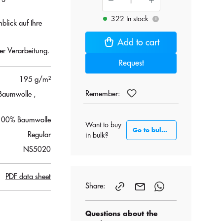
322 In stock
i
blick auf Ihre
Add to cart
ter Verarbeitung.
Request
195 g/m²
Remember:
 Baumwolle
,
100% Baumwolle
Want to buy
Go to bulk section
Regular
in bulk?
NS5020
PDF data sheet
Share:
Questions about the