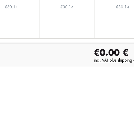
€30.14
€30.14
€30.14
€0.00
€
incl. VAT plus shipping 