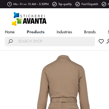
Mo – Fr >> 10 AM – 5:30PM
Top quality
Fast Dispatch
Home
Products
Industries
Brands