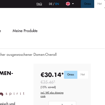
Gross
Net
FAQ
DE
/
EN
e
Meine Produkte
icher ausgewaschener Damen-Overall
MEN-
€30.14*
Gross
Net
€35.46*
(15% saved)
incl. VAT plus shipping
costs
ogisch und