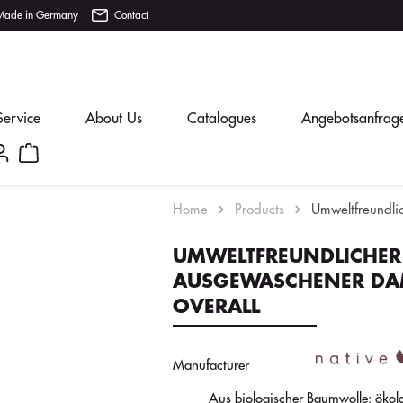
Made in Germany
Contact
Service
About Us
Catalogues
Angebotsanfrag
Home
Products
Umweltfreundl
UMWELTFREUNDLICHER
AUSGEWASCHENER DA
OVERALL
Manufacturer
Aus biologischer Baumwolle: ökol