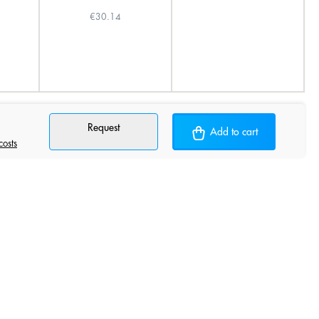
€30.14
Request
Add to cart
costs