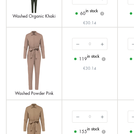
in stock
60
i
Washed Organic Khaki
€30.14
in stock
119
i
€30.14
Washed Powder Pink
in stock
155
i