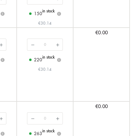
in stock
150
i
i
€30.14
€0.00
in stock
220
i
i
€30.14
€0.00
in stock
263
i
i