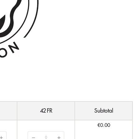
42 FR
Subtotal
€0.00