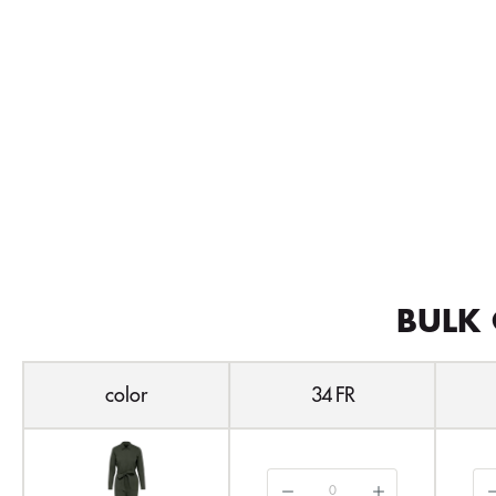
BULK 
color
34 FR