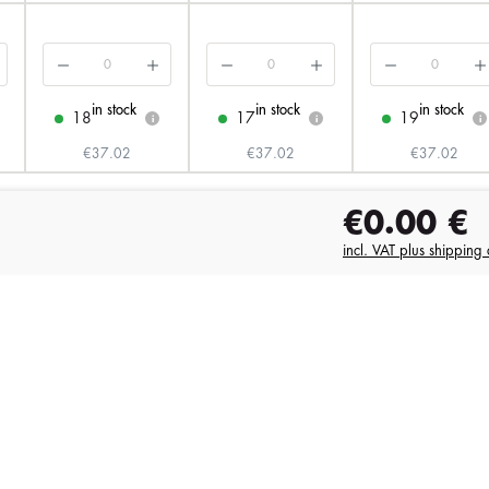
in stock
in stock
in stock
18
17
19
i
i
i
€37.02
€37.02
€37.02
€0.00
€
incl. VAT plus shipping 