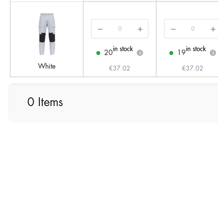
in stock
in stock
20
19
i
i
White
€37.02
€37.02
0 Items