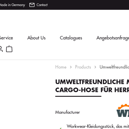
Made in Germany
Contact
Service
About Us
Catalogues
Angebotsanfrag
Home
Products
Umweltfreundli
UMWELTFREUNDLICHE 
CARGO-HOSE FÜR HER
Manufacturer
Workwear-Kleidungsstück, das mit