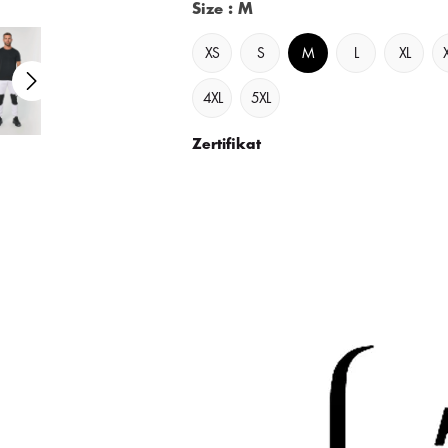
Size
: M
XS
S
M
L
XL
4XL
5XL
Zertifikat