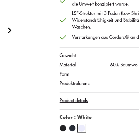
die Umwelt konzipiert wurde.
LSF-Struktur mit 3 Fäden (Low Shri
Widerstandsfähigkeit und Stabilit
Waschen.
Verstärkungen aus Cordura® an d
Gewicht
Material
60% Baumwolle
Form
Produktreferenz
Product details
Color
: White