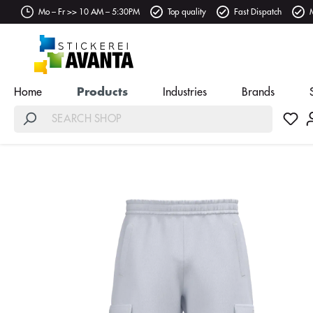
Mo – Fr >> 10 AM – 5:30PM
Top quality
Fast Dispatch
Home
Products
Industries
Brands