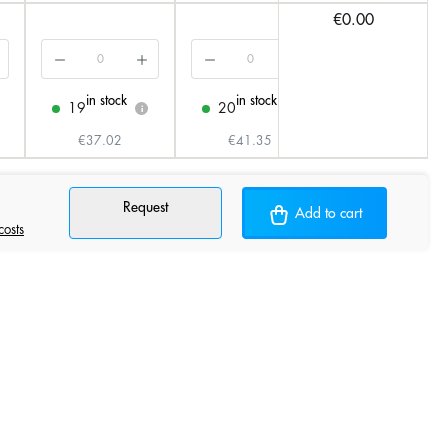
€0.00
in stock
in stock
in stock
19
20
20
i
i
i
€37.02
€41.35
€41.35
Request
Add to cart
costs