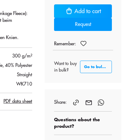
Add to cart
nkage Fleece):
ät beim
Request
en Knien.
Remember:
300 g/m²
Want to buy
, 40% Polyester
Go to bulk section
in bulk?
Straight
WK710
PDF data sheet
Share:
Questions about the
product?