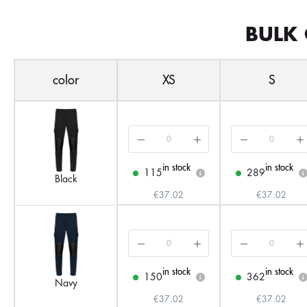
BULK 
color
XS
S
in stock
in stock
115
289
i
i
Black
€37.02
€37.02
in stock
in stock
150
362
i
i
Navy
€37.02
€37.02