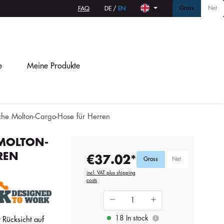
Gross
Net
FAQ
DE
/
EN
e
Meine Produkte
che Molton-Cargo-Hose für Herren
MOLTON-
REN
€37.02*
Gross
Net
incl. VAT plus shipping
costs
18 In stock
 Rücksicht auf
i