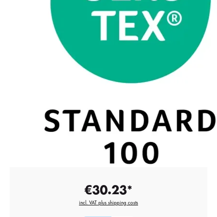
€30.23*
incl. VAT plus shipping costs