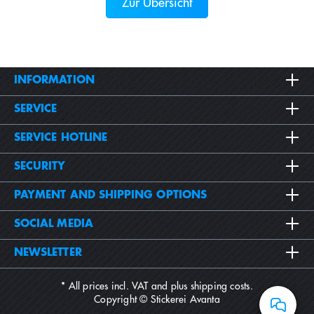
Zur Übersicht
INFORMATION
SERVICE
SERVICE HOTLINE
SECURITY
PAYMENT AND SHIPPING OPTIONS
SOCIAL MEDIA
NEWSLETTER
* All prices incl. VAT and plus
shipping costs
.
Copyright © Stickerei Avanta