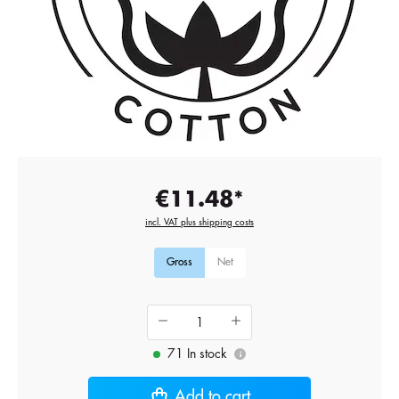
€11.48*
incl. VAT plus shipping costs
Gross
Net
71 In stock
i
Add to cart