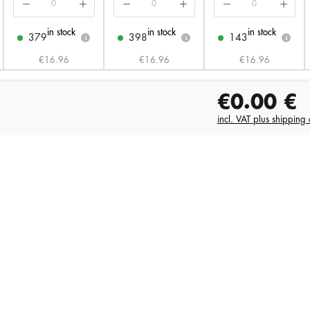
in stock
in stock
in stock
379
398
143
i
i
i
€16.96
€16.96
€16.96
€0.00
€
incl. VAT plus shipping 