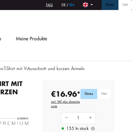
Gross
Net
FAQ
DE
/
EN
e
Meine Produkte
-T-Shirt mit V-Ausschnitt und kurzen Ärmeln
RT MIT
URZEN
€16.96*
Gross
Net
incl. VAT plus shipping
costs
155 In stock
i