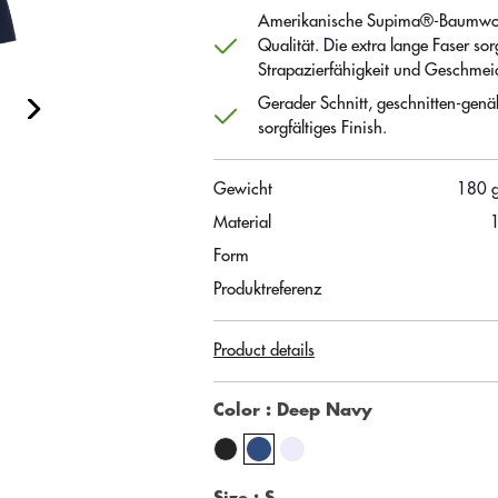
Amerikanische Supima®-Baumwol
Qualität. Die extra lange Faser sorg
Strapazierfähigkeit und Geschmeid
Gerader Schnitt, geschnitten-genäh
sorgfältiges Finish.
Gewicht
180 
Material
Form
Produktreferenz
Product details
Color
: Deep Navy