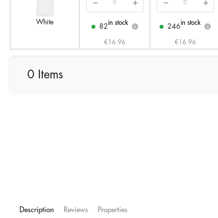
White
in stock
in stock
82
246
i
i
€16.96
€16.96
0 Items
Description
Reviews
Properties