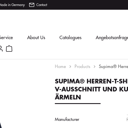
Made in Germany
Contact
Service
About Us
Catalogues
Angebotsanfrag
Home
Products
Supima® Herren
SUPIMA® HERREN-T-SHI
V-AUSSCHNITT UND K
ÄRMELN
Manufacturer