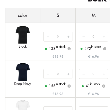
color
S
M
Black
in stock
in stock
138
272
i
i
€16.96
€16.96
Deep Navy
in stock
in stock
155
41
i
i
€16.96
€16.96