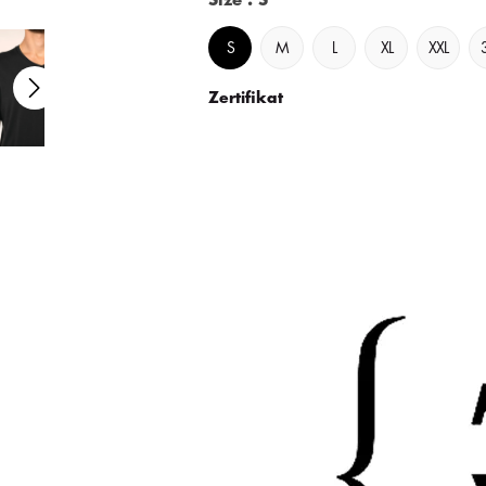
Size
: S
S
M
L
XL
XXL
Zertifikat