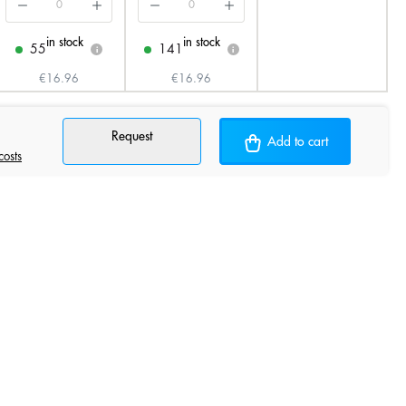
in stock
in stock
55
141
i
i
€16.96
€16.96
Request
Add to cart
costs