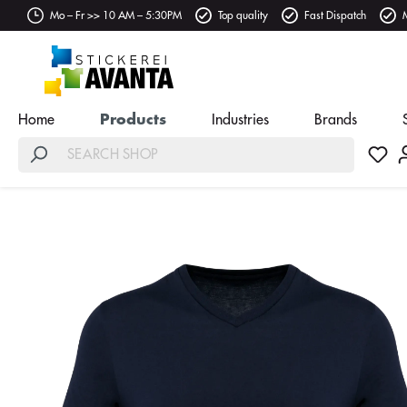
Mo – Fr >> 10 AM – 5:30PM
Top quality
Fast Dispatch
Home
Products
Industries
Brands