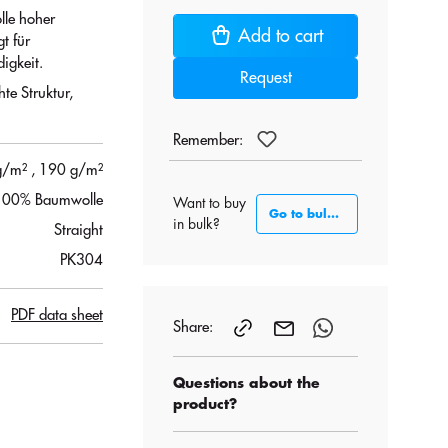
le hoher
Add to cart
t für
igkeit.
Request
te Struktur,
Remember:
g/m²
, 190 g/m²
100% Baumwolle
Want to buy
Go to bulk section
in bulk?
Straight
PK304
PDF data sheet
Share:
Questions about the
product?