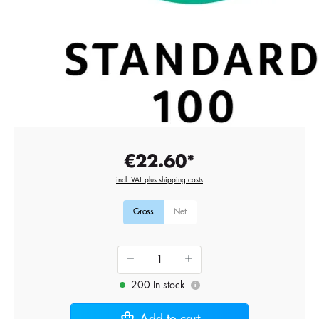
€22.60*
incl. VAT plus shipping costs
Gross
Net
200 In stock
i
Add to cart