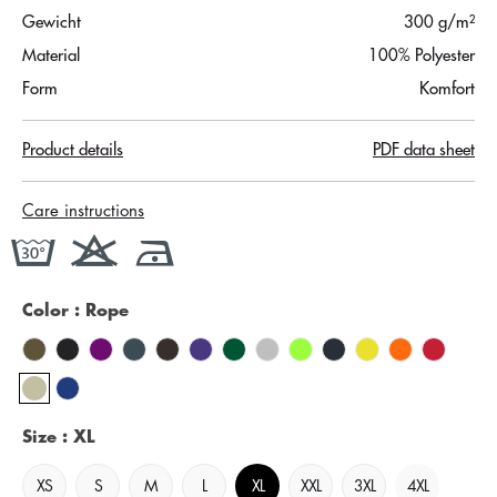
Gewicht
300 g/m²
Material
100% Polyester
Form
Komfort
Product details
PDF data sheet
Care instructions
Color
: Rope
Size
: XL
XS
S
M
L
XL
XXL
3XL
4XL