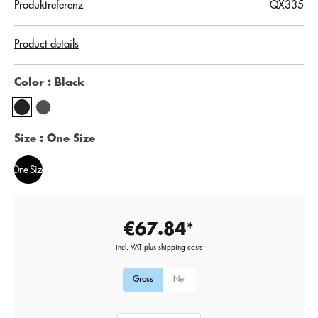
Produktreferenz
QX335
Product details
Color
: Black
Size
: One Size
One Size
€67.84*
incl. VAT plus shipping costs
Gross
Net