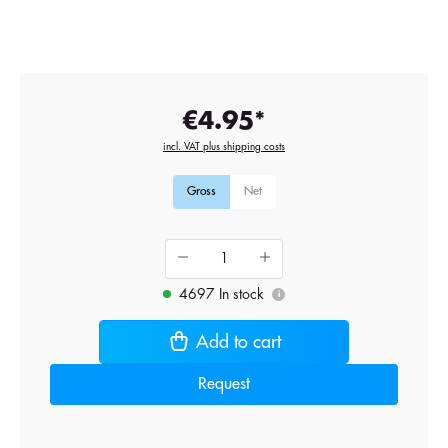
€4.95*
incl. VAT plus shipping costs
Gross
Net
4697 In stock
i
Add to cart
Request