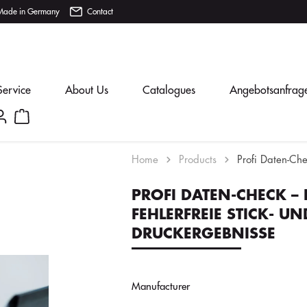
Made in Germany
Contact
Service
About Us
Catalogues
Angebotsanfrag
Home
Products
Profi Daten-Che
PROFI DATEN-CHECK – 
FEHLERFREIE STICK- UN
DRUCKERGEBNISSE
Manufacturer