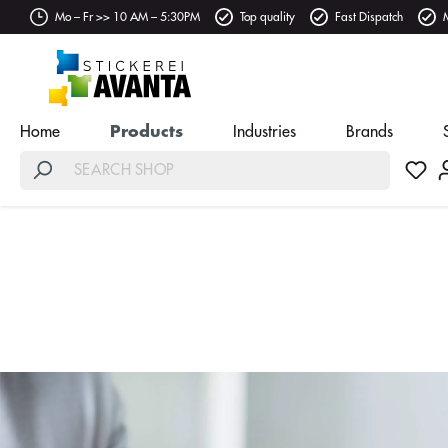
Mo – Fr >> 10 AM – 5:30PM
Top quality
Fast Dispatch
Home
Products
Industries
Brands