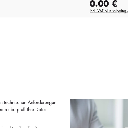
0.00
€
incl. VAT plus shipping 
den technischen Anforderungen
eam überprüft Ihre Datei