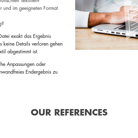
ünschten Textilien?
tur und im geeigneten Format
g?
e Datei exakt das Ergebnis
ass keine Details verloren gehen
til abgestimmt ist.
iche Anpassungen oder
einwandfreies Endergebnis zu
OUR REFERENCES