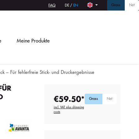
Gross
Net
FAQ
DE
/
EN
e
Meine Produkte
ck – Für fehlerfreie Stick- und Druckergebnisse
FÜR
D
€59.50*
Gross
Net
incl. VAT plus shipping
costs