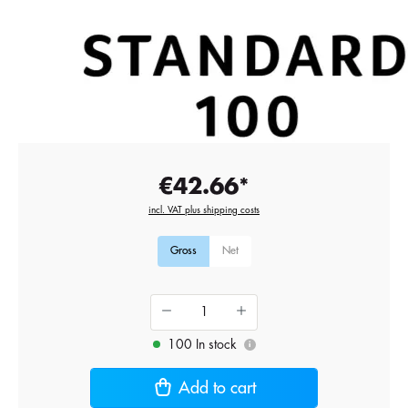
€42.66*
incl. VAT plus shipping costs
Gross
Net
100 In stock
i
Add to cart