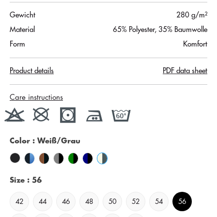
Gewicht
280 g/m²
Material
65% Polyester, 35% Baumwolle
Form
Komfort
Product details
PDF data sheet
Care instructions
Color
: Weiß/Grau
Size
: 56
42
44
46
48
50
52
54
56