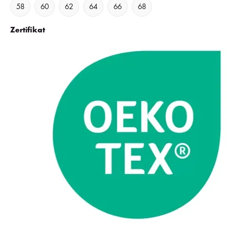
58
60
62
64
66
68
Zertifikat