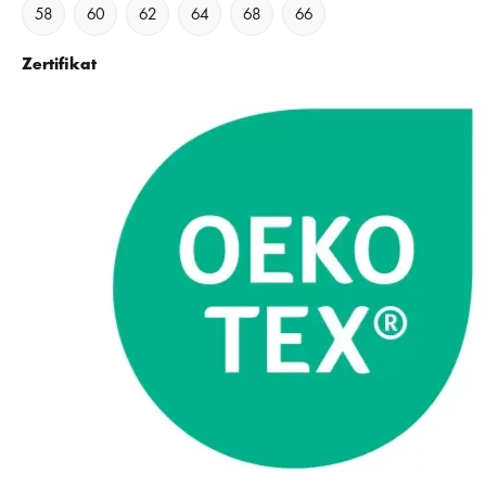
58
60
62
64
68
66
Zertifikat