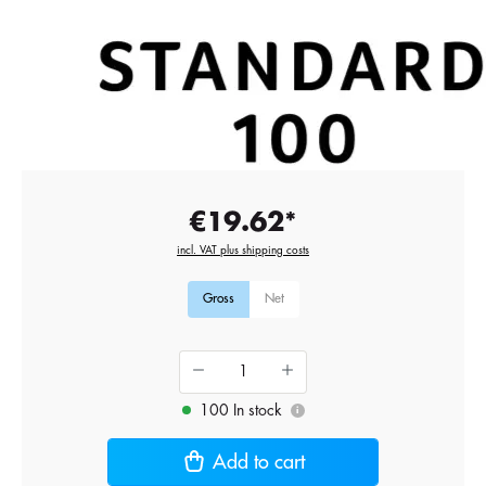
€19.62*
incl. VAT plus shipping costs
Gross
Net
100 In stock
i
Add to cart