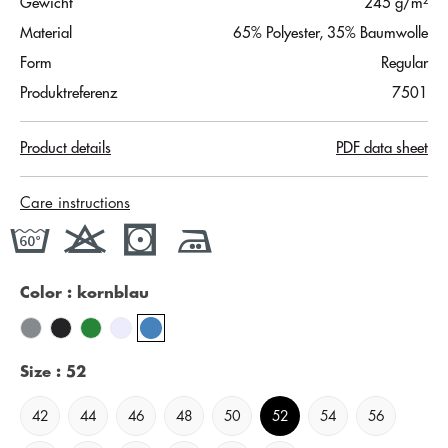
Gewicht
245 g/m²
Material
65% Polyester, 35% Baumwolle
Form
Regular
Produktreferenz
7501
Product details
PDF data sheet
Care instructions
Color
: kornblau
Size
: 52
42
44
46
48
50
52
54
56