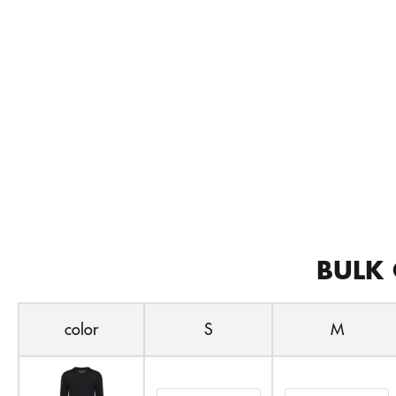
BULK 
color
S
M