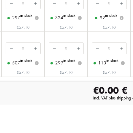
in stock
in stock
in stock
297
324
92
i
i
i
€57.10
€57.10
€57.10
in stock
in stock
in stock
507
299
113
i
i
i
€57.10
€57.10
€57.10
€0.00
€
incl. VAT plus shipping 