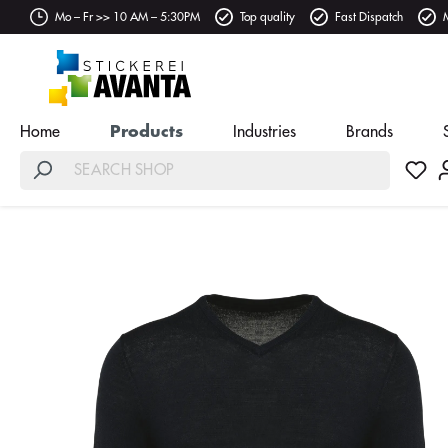
Mo – Fr >> 10 AM – 5:30PM
Top quality
Fast Dispatch
Home
Products
Industries
Brands