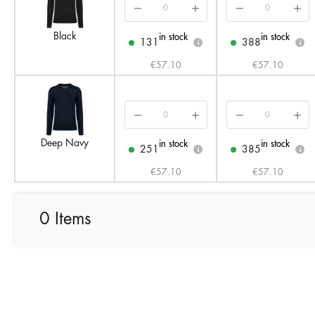
Black
in stock
in stock
131
388
i
i
€57.10
€57.10
Deep Navy
in stock
in stock
251
385
i
i
€57.10
€57.10
0 Items