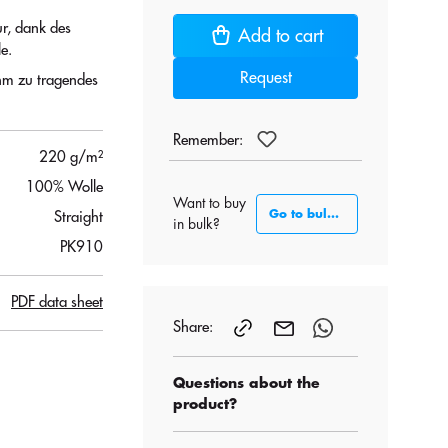
ur, dank des
Add to cart
e.
Request
hm zu tragendes
Remember:
220 g/m²
100% Wolle
Want to buy
Go to bulk section
Straight
in bulk?
PK910
PDF data sheet
Share:
Questions about the
product?