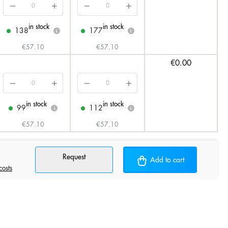
in stock
in stock
138
177
i
i
€57.10
€57.10
€0.00
in stock
in stock
99
112
i
i
€57.10
€57.10
Request
Add to cart
costs