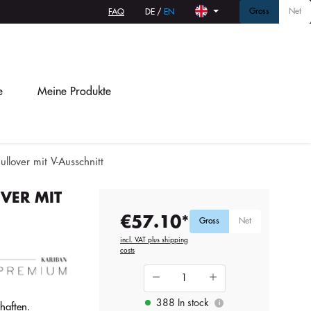
Gross
Net
FAQ
DE
/
EN
e
Meine Produkte
llover mit V-Ausschnitt
VER MIT
€57.10*
Gross
Net
incl. VAT plus shipping
costs
388 In stock
i
haften.