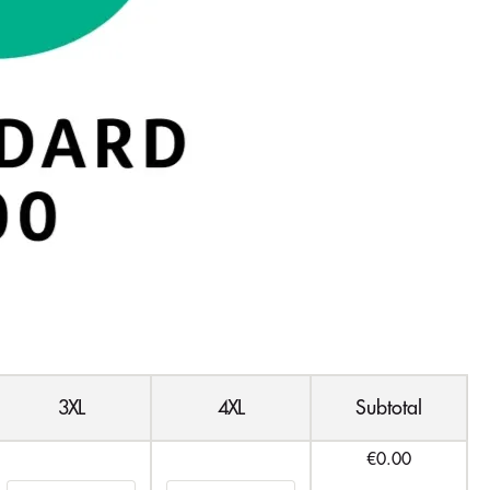
3XL
4XL
Subtotal
€0.00