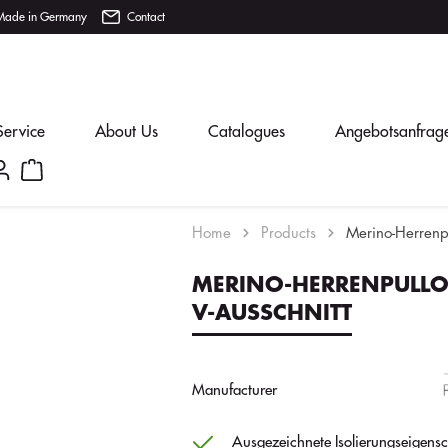
Made in Germany
Contact
Service
About Us
Catalogues
Angebotsanfrag
Home
Products
Merino-Herrenpu
MERINO-HERRENPULLO
V-AUSSCHNITT
Manufacturer
Ausgezeichnete Isolierungseigensc