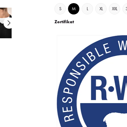
S
M
L
XL
XXL
Zertifikat