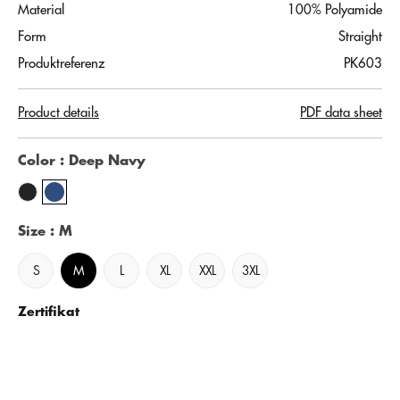
Material
100% Polyamide
Form
Straight
Produktreferenz
PK603
Product details
PDF data sheet
Color
: Deep Navy
Size
: M
S
M
L
XL
XXL
3XL
Zertifikat