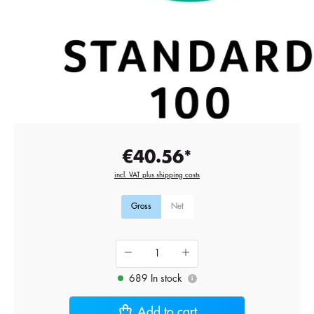
€40.56*
incl. VAT plus shipping costs
Gross
Net
689 In stock
i
Add to cart